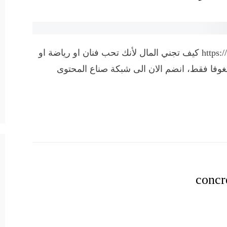
https://www.youtube.com/watch?v=zbA7pahrIQ8 كيف تجني المال لأنك تحب فنان او رياضة او
غوفا فقط، انضم الان الى شبكة صناع المحتوى
concr