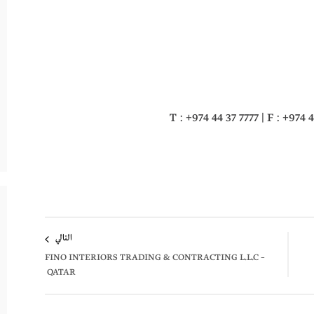
T : +974 44 37 7777 | F : +974 
التالي
FINO INTERIORS TRADING & CONTRACTING L.L.C –
QATAR