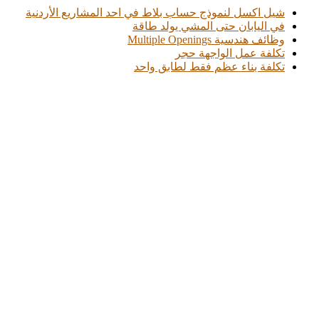
شيل اكسل لنموذج حساب بلاط في احد المشاريع الأردنية
في اليابان حتى المشي يولد طاقة
وظائف هندسية Multiple Openings
تكلفة عمل الواجهة حجر
تكلفة بناء عظم فقط لطابق واحد