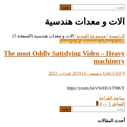
البحث
عن:
الات و معدات هندسية
الرئيسية
⁄
موسوعة الفيديو
⁄
الات و معدات هندسية
(الصفحة 5)
الات و معدات هندسية
طرق و جسور
The most Oddly Satisfying Video – Heavy
machinery
9 ديسمبر، 2019
User Civil
14 فبراير، 2022
https://youtu.be/vVeHUxT9tKY
متابعة القراءة
تعدد
السابق
1
…
4
5
البحث
صفحات
عن:
المقالات
أحدث المقالات