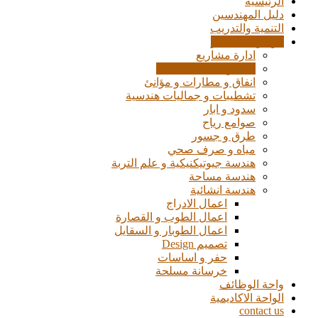
الرئيسية
دليل المهندسين
التنمية والتدريب
موسوعة الفيديو
ادارة مشاريع
الات و معدات هندسية
انفاق و مطارات و مؤانئ
تشطيبات و جماليات هندسية
سدود و ابار
صوامع رياح
طرق و جسور
مياه و صرف صحي
هندسة جيوتيكنيكية و علم التربة
هندسة مساحة
هندسة انشائية
اعمال الادراج
اعمال الطوب و القصارة
اعمال الطوبار و السقايل
تصميم Design
حفر و اساسات
خرسانة مسلحة
واحة الوظائف
الواحة الاكاديمية
contact us