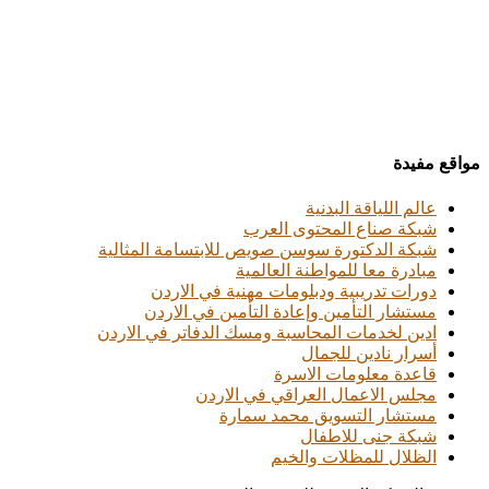
مواقع مفيدة
عالم اللياقة البدنية
شبكة صناع المحتوى العرب
شبكة الدكتورة سوسن صويص للابتسامة المثالية
مبادرة معا للمواطنة العالمية
دورات تدريبية ودبلومات مهنية في الاردن
مستشار التأمين وإعادة التأمين في الاردن
ادين لخدمات المحاسبة ومسك الدفاتر في الاردن
أسرار نادين للجمال
قاعدة معلومات الاسرة
مجلس الاعمال العراقي في الاردن
مستشار التسويق محمد سمارة
شبكة جنى للاطفال
الظلال للمظلات والخيم