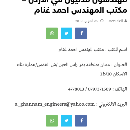
مهندسون مدنيون في الاردن –
مكتب المهندس احمد غنام
User Civil
26 أكتوبر، 2019
اسم المكتب : مكتب المهندس احمد غنام
العنوان : عمان /منطقة بدر-راس العين /ش القدس/عمارة بنك
الاسكان 10/ط1
الهاتف : 0797371569 / 4778013
البريد الالكتروني : a_ghannam_engineers@yahoo.com