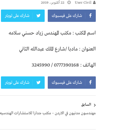
User Civil
22 أكتوبر، 2019
شارك على فيسبوك
شارك على تويتر
اسم المكتب : مكتب المهندس زياد حسني سلامه
العنوان : مادبا /شارع الملك عبدالله الثاني
الهاتف : 0777390168 / 3245990
شارك على فيسبوك
شارك على تويتر
تصفّح
السابق
المقالات
مهندسون مدنيون في الاردن – مكتب جدارا للاستشارات الهندسيه