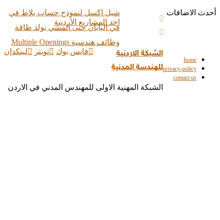
أحدث الاضافات
شيل اكسل لنموذج حساب بلاط في
احد المشاريع الأردنية
في اليابان حتى المشي يولد طاقة
وظائف هندسية Multiple Openings
فايس بوك
تويتر
لينكدإن
الشبكة الاردنية
تكلفة عمل الواجهة حجر
home
للهندسة المدنية
privacy-policy
تكلفة بناء عظم فقط لطابق واحد
contact us
Focus Design Partners ME
الشبكة المهنية الاولى للمهندس المدني في الاردن
Fino International LLC – Dubai
Fino Interiors Trading & Contracting
L.L.C – Qatar
Avon Contracting
معنى كلمة اسبانيا
شيل اكسل لنموذج حساب بلاط في
احد المشاريع الأردنية
في اليابان حتى المشي يولد طاقة
وظائف هندسية Multiple Openings